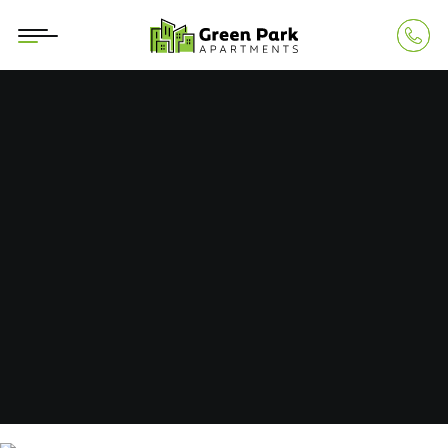
Bloc 1
0745 252 878
Calea Aurel Vlaicu 290, Arad
contact@greenparkarad.ro