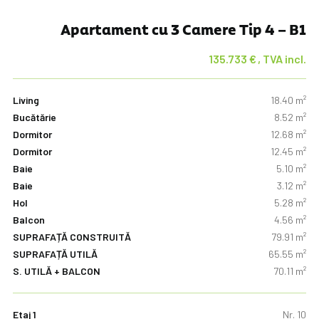
Apartament cu 3 Camere Tip 4 – B1
135.733
€
Living
18.40 m²
Bucătărie
8.52 m²
Dormitor
12.68 m²
Dormitor
12.45 m²
Baie
5.10 m²
Baie
3.12 m²
Hol
5.28 m²
Balcon
4.56 m²
SUPRAFAȚĂ CONSTRUITĂ
79.91 m²
SUPRAFAȚĂ UTILĂ
65.55 m²
S. UTILĂ + BALCON
70.11 m²
Etaj 1
Nr. 10