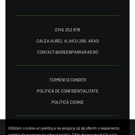
0745 252 878
CALEA AUREL VLAICU 290, ARAD
CONTACT@GREENPARKARAD.RO
TERMENI ȘI CONDIȚII
POLITICĂ DE CONFIDENȚIALITATE
POLITICĂ COOKIE
Utilizăm cookie-uri pentru a ne asigura că vă oferim o experiență
optimă de navigare pe site-ul nostru. Citiți despre modul în care