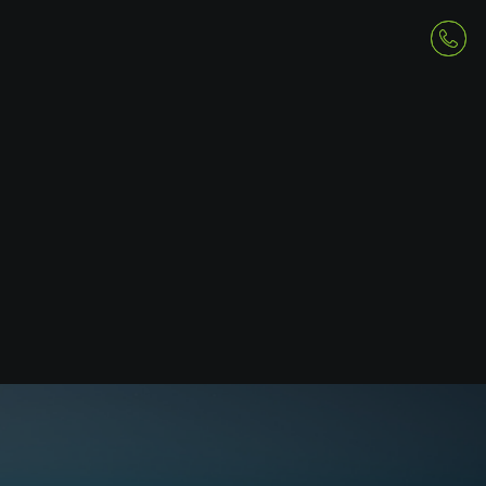
Bloc 1
0745 252 878
Calea Aurel Vlaicu 290, Arad
contact@greenparkarad.ro