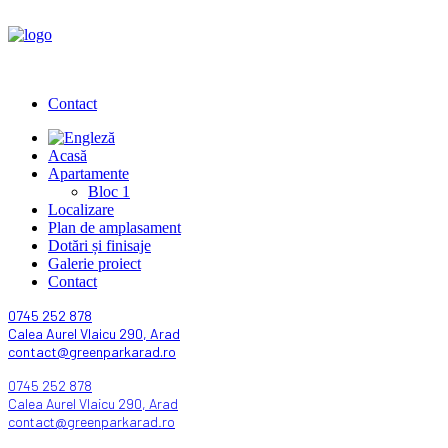
Contact
Acasă
Apartamente
Bloc 1
Localizare
Plan de amplasament
Dotări și finisaje
Galerie proiect
Contact
0745 252 878
Calea Aurel Vlaicu 290, Arad
contact@greenparkarad.ro
0745 252 878
Calea Aurel Vlaicu 290, Arad
contact@greenparkarad.ro