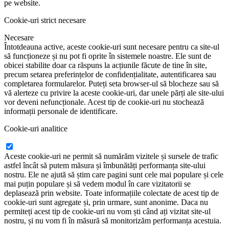
pe website.
Cookie-uri strict necesare
Necesare
Întotdeauna active, aceste cookie-uri sunt necesare pentru ca site-ul
să funcționeze și nu pot fi oprite în sistemele noastre. Ele sunt de
obicei stabilite doar ca răspuns la acțiunile făcute de tine în site,
precum setarea preferințelor de confidențialitate, autentificarea sau
completarea formularelor. Puteți seta browser-ul să blocheze sau să
vă alerteze cu privire la aceste cookie-uri, dar unele părți ale site-ului
vor deveni nefuncționale. Acest tip de cookie-uri nu stochează
informații personale de identificare.
Cookie-uri analitice
Aceste cookie-uri ne permit să numărăm vizitele și sursele de trafic
astfel încât să putem măsura și îmbunătăți performanța site-ului
nostru. Ele ne ajută să știm care pagini sunt cele mai populare și cele
mai puțin populare și să vedem modul în care vizitatorii se
deplasează prin website. Toate informațiile colectate de acest tip de
cookie-uri sunt agregate și, prin urmare, sunt anonime. Daca nu
permiteți acest tip de cookie-uri nu vom ști când ați vizitat site-ul
nostru, și nu vom fi în măsură să monitorizăm performanța acestuia.