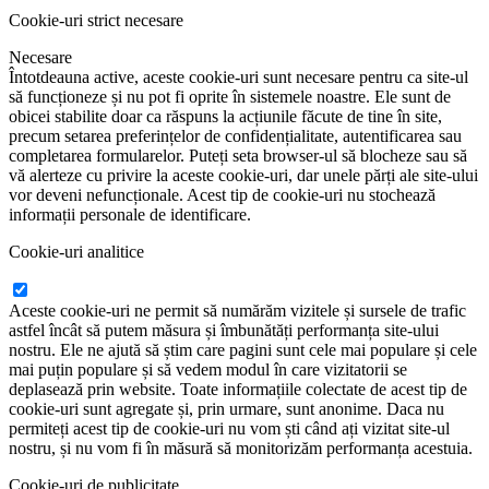
Cookie-uri strict necesare
Necesare
Întotdeauna active, aceste cookie-uri sunt necesare pentru ca site-ul
să funcționeze și nu pot fi oprite în sistemele noastre. Ele sunt de
obicei stabilite doar ca răspuns la acțiunile făcute de tine în site,
precum setarea preferințelor de confidențialitate, autentificarea sau
completarea formularelor. Puteți seta browser-ul să blocheze sau să
vă alerteze cu privire la aceste cookie-uri, dar unele părți ale site-ului
vor deveni nefuncționale. Acest tip de cookie-uri nu stochează
informații personale de identificare.
Cookie-uri analitice
Aceste cookie-uri ne permit să numărăm vizitele și sursele de trafic
astfel încât să putem măsura și îmbunătăți performanța site-ului
nostru. Ele ne ajută să știm care pagini sunt cele mai populare și cele
mai puțin populare și să vedem modul în care vizitatorii se
deplasează prin website. Toate informațiile colectate de acest tip de
cookie-uri sunt agregate și, prin urmare, sunt anonime. Daca nu
permiteți acest tip de cookie-uri nu vom ști când ați vizitat site-ul
nostru, și nu vom fi în măsură să monitorizăm performanța acestuia.
Cookie-uri de publicitate