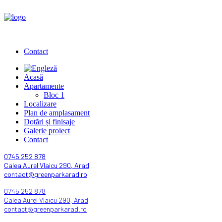
Contact
Acasă
Apartamente
Bloc 1
Localizare
Plan de amplasament
Dotări și finisaje
Galerie proiect
Contact
0745 252 878
Calea Aurel Vlaicu 290, Arad
contact@greenparkarad.ro
0745 252 878
Calea Aurel Vlaicu 290, Arad
contact@greenparkarad.ro